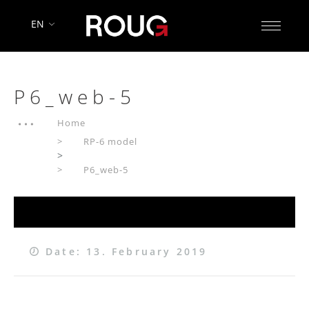
EN
P6_web-5
Home
RP-6 model
>
P6_web-5
Date: 13. February 2019