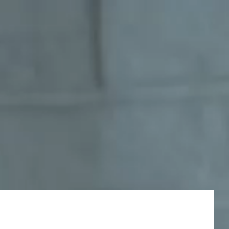
virzieni
HoReCa mēbeļu ražošana
Medicīnas mēbeļu ražošana
ažošana