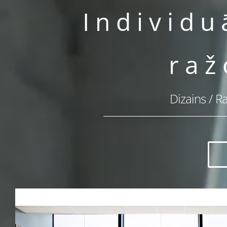
Individu
Uzņēmum
raž
Dizains / 
Biroju mēbeļu ražošana
Nekustamā īpašuma attīstītāju proj
Kruīza