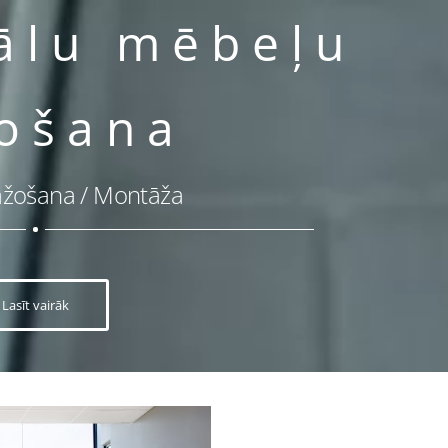
ālu mēbeļu
a Roug darbības 
ošana
Ražošana / Montāža
Veikalu mēbeļu ražošana
ekti
Muzeju mēbeļu ražošana
Lasīt vairāk
 kuģu aprīkošana
Skolu mēbeļu r