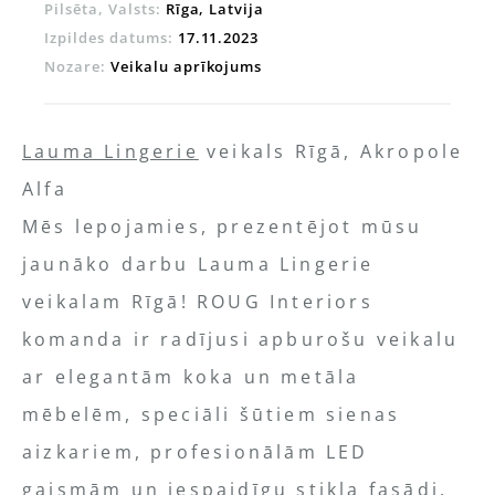
Pilsēta, Valsts:
Rīga, Latvija
Izpildes datums:
17.11.2023
Nozare:
Veikalu aprīkojums
Lauma Lingerie
veikals Rīgā, Akropole
Alfa
Mēs lepojamies, prezentējot mūsu
jaunāko darbu Lauma Lingerie
veikalam Rīgā! ROUG Interiors
komanda ir radījusi apburošu veikalu
ar elegantām koka un metāla
mēbelēm, speciāli šūtiem sienas
aizkariem, profesionālām LED
gaismām un iespaidīgu stikla fasādi.