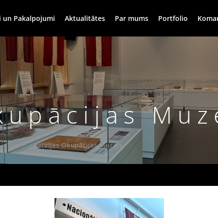
i un Pakalpojumi
Aktualitātes
Par mums
Portfolio
Koma
kupācijas Muz
a
Latvijas Okupācijas Muzejs