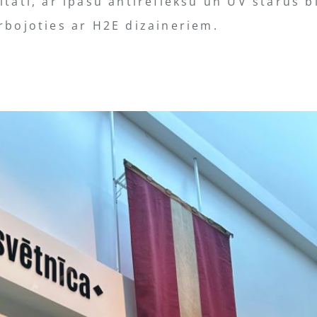
itāti, ar īpašu antirefleksu un UV starus b
rbojoties ar H2E dizaineriem.