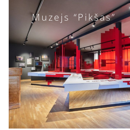
Muzejs “Pikšas”