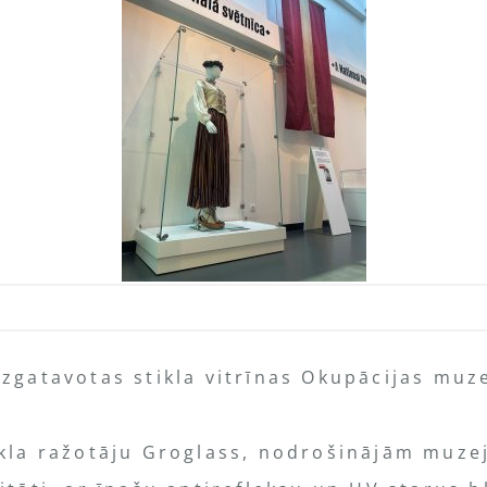
izgatavotas stikla vitrīnas Okupācijas muz
ikla ražotāju Groglass, nodrošinājām muzej