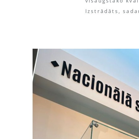
visaugstāko kval
Izstrādāts, sada