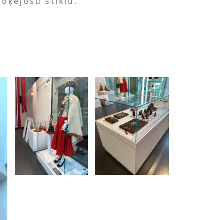
loķējošu stiklu.