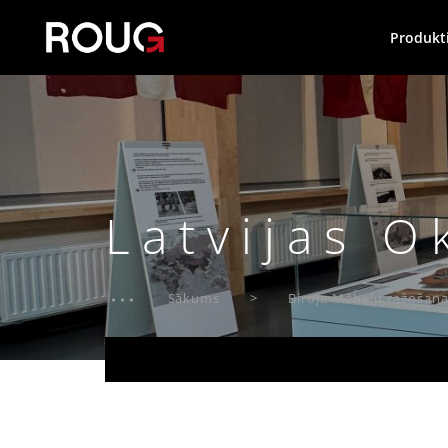
Produkt
Latvijas O
Sākums
Biroja Mēbeļu ražošan