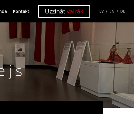
Uzzināt
vairāk
nda
Kontakti
LV
EN
DE
ejs