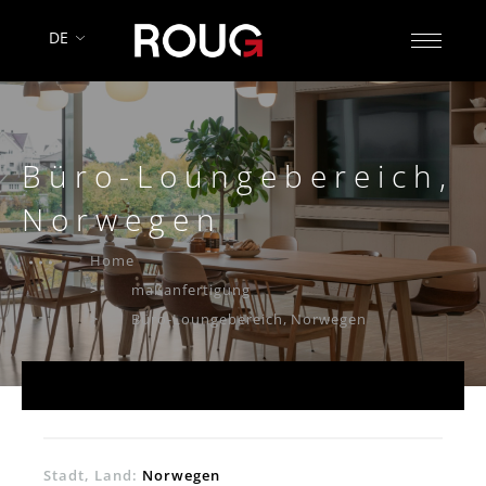
DE
Büro-Loungebereich,
Norwegen
Home
maßanfertigung
Büro-Loungebereich, Norwegen
Stadt, Land:
Norwegen