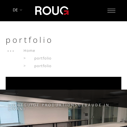
DE
portfolio
Home
portfolio
portfolio
LIGHTGUIDE PRODUKTIONSGEBÄUDE IN
LĪVĀNI