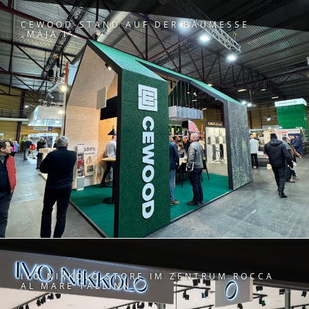
CEWOOD-STAND AUF DER BAUMESSE
„MĀJA I“
IVO NIKKOLO STORE IM ZENTRUM ROCCA
AL MARE TALLINN