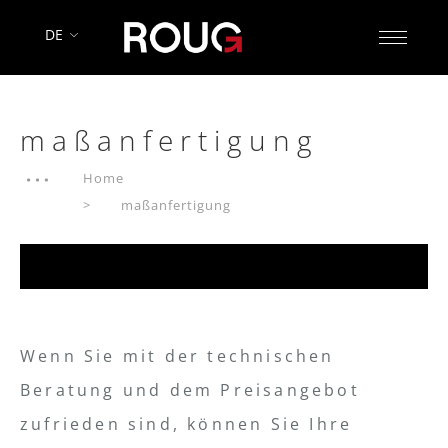
DE
maßanfertigung
Home
maßanfertigung
Wenn Sie mit der technischen
Beratung und dem Preisangebot
zufrieden sind, können Sie Ihre