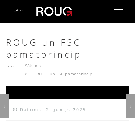
LV
ROUG un FSC
pamatprincipi
Sākums
ROUG un FSC pamatprincipi
Datums: 2. jūnijs 2025