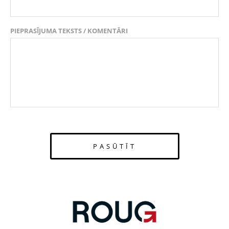
PIEPRASĪJUMA TEKSTS / KOMENTĀRI
PASŪTĪT