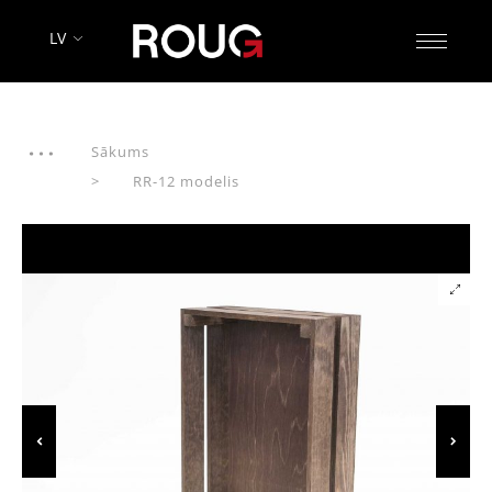
LV
Sākums
RR-12 modelis