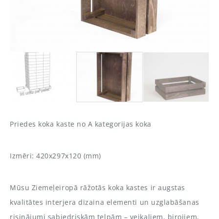
Priedes koka kaste no A kategorijas koka
Izmēri: 420x297x120 (mm)
Mūsu Ziemeļeiropā rāžotās koka kastes ir augstas
kvalitātes interjera dizaina elementi un uzglabāšanas
risinājumi sabiedriskām telpām – veikaliem, birojiem,