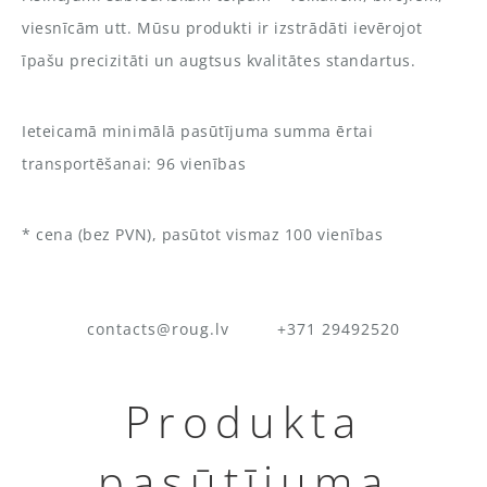
viesnīcām utt. Mūsu produkti ir izstrādāti ievērojot
īpašu precizitāti un augtsus kvalitātes standartus.
Ieteicamā minimālā pasūtījuma summa ērtai
transportēšanai: 96 vienības
* cena (bez PVN), pasūtot vismaz 100 vienības
contacts@roug.lv
+371 29492520
Produkta
pasūtījuma