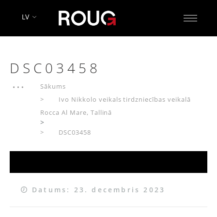
LV
DSC03458
Sākums
Ivo Nikkolo veikals tirdzniecības veikalā
Rocca Al Mare, Tallinā
>
DSC03458
Datums: 23. decembris 2023