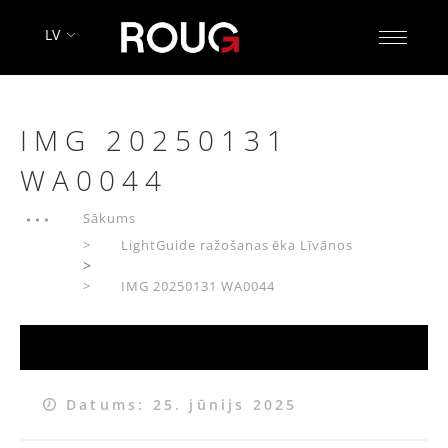
LV
IMG 20250131
WA0044
Sākums
LightGuide ražošanas ēka Līvānos
>
IMG 20250131 WA0044
Datums: 25. jūnijs 2025