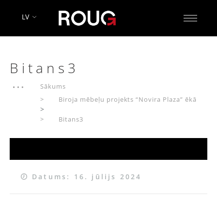
LV
Bitans3
Sākums
Biroja mēbeļu projekts “Novira Plaza” ēkā
>
Bitans3
Datums: 16. jūlijs 2024