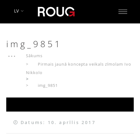
LV
img_9851
Sākums
Pirmais jaunā koncepta veikals zīmolam Ivo
Nikkolo
>
img_9851
Datums: 10. aprīlis 2017