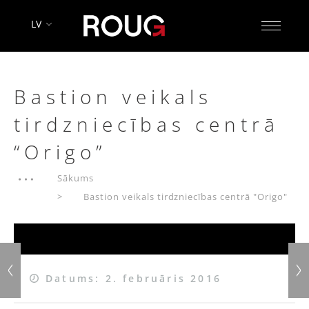
LV
Bastion veikals
tirdzniecības centrā
“Origo”
Sākums
Bastion veikals tirdzniecības centrā "Origo"
Datums: 2. februāris 2016