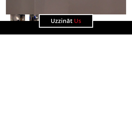
Uzzināt
Us
Visas aktualitātes