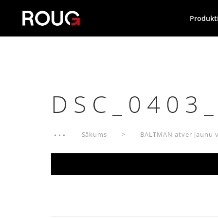
Produkt
DSC_0403
Sākums
BALTMAN atver jaunu v