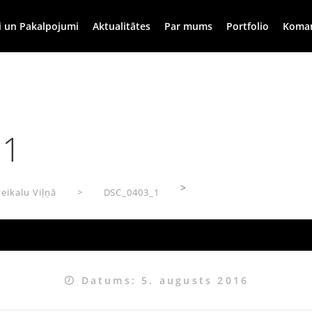
i un Pakalpojumi
Aktualitātes
Par mums
Portfolio
Koma
_1
>
eikalu Viļņā
DSC_0403_1
Datums: 5. augusts 2016