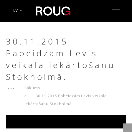
LV
30.11.2015
Pabeidzām Levis
veikala iekārtošanu
Stokholmā.
Sākums
30.11.2015 Pabeidzām Levis veikala
iekārtošanu Stokholmā.