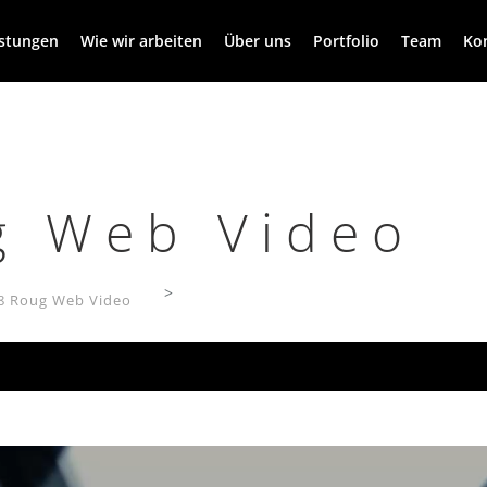
istungen
Wie wir arbeiten
Über uns
Portfolio
Team
Ko
g Web Video
>
8 Roug Web Video