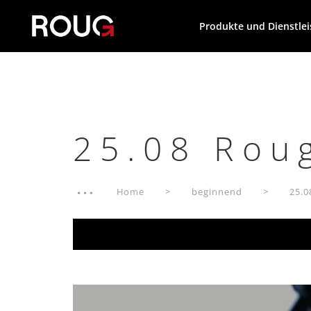
Produkte und Dienstle
25.08 Rou
Home
beginnend
25.0
Video-