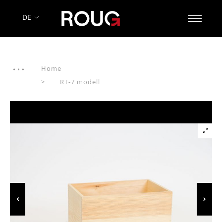
DE
Home
RT-7 modell