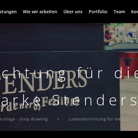
istungen
Wie wir arbeiten
Über uns
Portfolio
Team
Ko
chtung für di
arke Stender
rschläge - shop drawing
Ladeneinrichtung für die lettis