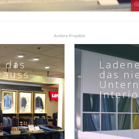
Andere Projekte
r das
Ladene
trauss
das ni
Unter
Interio