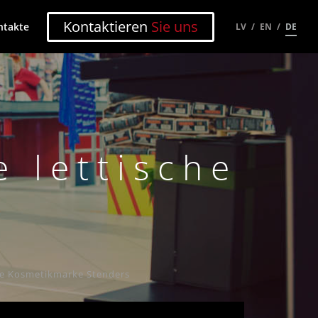
Kontaktieren
Sie uns
ntakte
LV
EN
DE
e lettische
s
che Kosmetikmarke Stenders