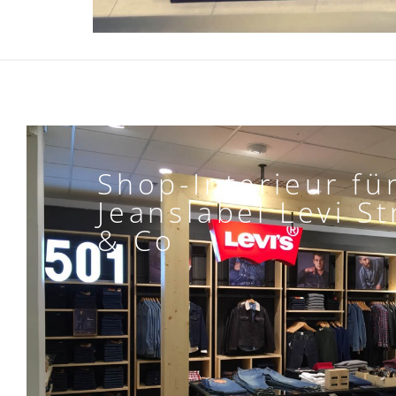
Shop-Interieur fü
Jeanslabel Levi S
& Co