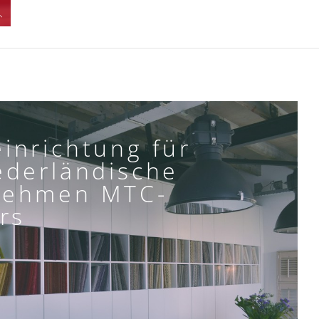
inrichtung für
ederländische
nehmen MTC-
rs