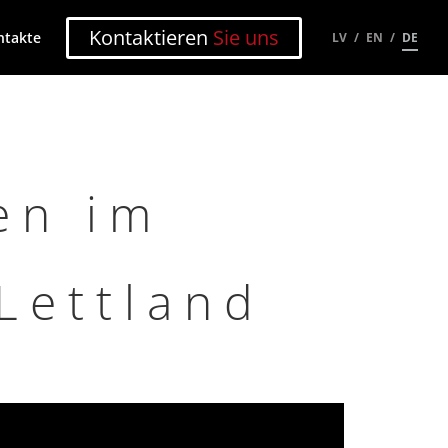
Kontaktieren
Sie uns
ntakte
LV
EN
DE
en im
Lettland