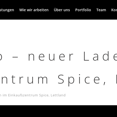
istungen
Wie wir arbeiten
Über uns
Portfolio
Team
Ko
o – neuer Lad
ntrum Spice, 
n im Einkaufszentrum Spice, Lettland